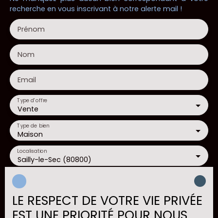
recherche en vous inscrivant à notre alerte mail !
Prénom
Nom
Email
Type d'offre
Vente
Type de bien
Maison
Localisation
Sailly-le-Sec (80800)
Budget max (€)
LE RESPECT DE VOTRE VIE PRIVÉE
Surface min (m²)
EST UNE PRIORITÉ POUR NOUS