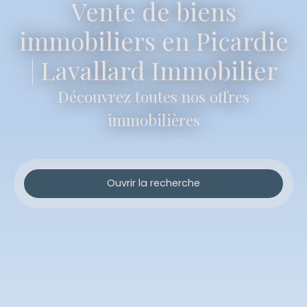
Vente de biens
immobiliers en Picardie
| Lavallard Immobilier
Découvrez toutes nos offres
immobilières
Ouvrir la recherche
Type d'offre
Vente
Type de bien
Maison
Localisation