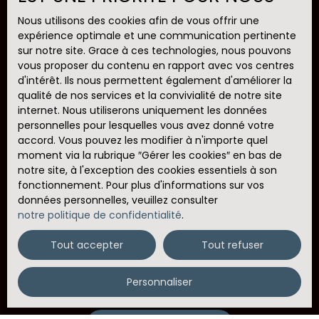
Pièces min
Nous utilisons des cookies afin de vous offrir une
expérience optimale et une communication pertinente
sur notre site. Grace à ces technologies, nous pouvons
J'accepte le traitement de mes données
vous proposer du contenu en rapport avec vos centres
personnelles conformément au RGPD. Si vous ne
d'intérêt. Ils nous permettent également d'améliorer la
souhaitez pas faire l'objet de prospection
qualité de nos services et la convivialité de notre site
commerciale par voie téléphonique, vous pouvez
internet. Nous utiliserons uniquement les données
vous inscrire gratuitement sur la liste d'opposition
personnelles pour lesquelles vous avez donné votre
au démarchage téléphonique, prévu par l'article
accord. Vous pouvez les modifier à n'importe quel
L223-1 du code de la consommation, sur le site
moment via la rubrique ″Gérer les cookies″ en bas de
Internet www.bloctel.gouv.fr ou par courrier
notre site, à l'exception des cookies essentiels à son
adressé à :
fonctionnement. Pour plus d'informations sur vos
données personnelles, veuillez consulter
Société Worldline, Service Bloctel, CS 61311, 41013
notre politique de confidentialité
.
BLOIS CEDEX.
Tout accepter
Tout refuser
Pour en savoir plus sur le traitement de vos
données personnelles, veuillez consulter notre
politique de confidentialité
.
Personnaliser