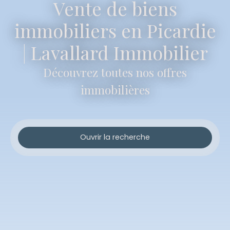
Vente de biens
immobiliers en Picardie
| Lavallard Immobilier
Découvrez toutes nos offres
immobilières
Ouvrir la recherche
Type d'offre
Vente
Type de bien
Maison
Localisation