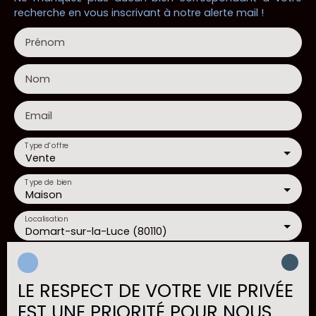
recherche en vous inscrivant à notre alerte mail !
Prénom
Nom
Email
Type d'offre
Vente
Type de bien
Maison
Localisation
Domart-sur-la-Luce (80110)
Budget max (€)
LE RESPECT DE VOTRE VIE PRIVÉE
Surface min (m²)
EST UNE PRIORITÉ POUR NOUS