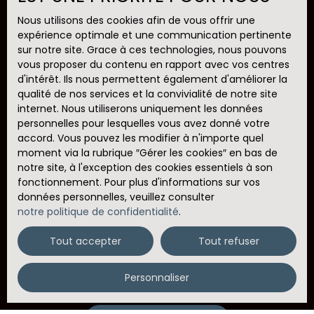
Pièces min
Nous utilisons des cookies afin de vous offrir une
expérience optimale et une communication pertinente
sur notre site. Grace à ces technologies, nous pouvons
J'accepte le traitement de mes données
vous proposer du contenu en rapport avec vos centres
personnelles conformément au RGPD. Si vous ne
d'intérêt. Ils nous permettent également d'améliorer la
souhaitez pas faire l'objet de prospection
qualité de nos services et la convivialité de notre site
commerciale par voie téléphonique, vous pouvez
internet. Nous utiliserons uniquement les données
vous inscrire gratuitement sur la liste d'opposition
personnelles pour lesquelles vous avez donné votre
au démarchage téléphonique, prévu par l'article
accord. Vous pouvez les modifier à n'importe quel
L223-1 du code de la consommation, sur le site
moment via la rubrique ″Gérer les cookies″ en bas de
Internet www.bloctel.gouv.fr ou par courrier
notre site, à l'exception des cookies essentiels à son
adressé à :
fonctionnement. Pour plus d'informations sur vos
données personnelles, veuillez consulter
Société Worldline, Service Bloctel, CS 61311, 41013
notre politique de confidentialité
.
BLOIS CEDEX.
Tout accepter
Tout refuser
Pour en savoir plus sur le traitement de vos
données personnelles, veuillez consulter notre
politique de confidentialité
.
Personnaliser