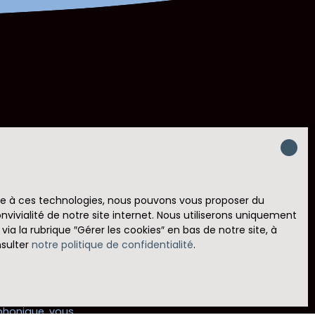
crivant à notre
ace à ces technologies, nous pouvons vous proposer du
vivialité de notre site internet. Nous utiliserons uniquement
560)
 la rubrique ″Gérer les cookies″ en bas de notre site, à
nsulter
notre politique de confidentialité
.
 RGPD. Si vous
éphonique, vous