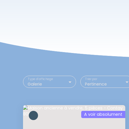
Type d'affichage
Trier par
Galerie
Pertinence
A voir absolument