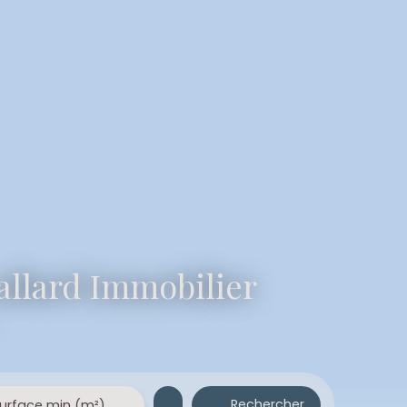
vallard Immobilier
Rechercher
urface min (m²)