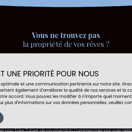
Vous ne trouvez pas
la propriété de vos rêves ?
s aucun bien correspondant à votre recherche en vous ins
EST UNE PRIORITÉ POUR NOUS
Nom
Email
ce optimale et une communication pertinente sur notre site. Gr
ettent également d'améliorer la qualité de nos services et la con
Type de bien
Localisation
Maison
Contay (80
tre accord. Vous pouvez les modifier à n'importe quel moment via
r plus d'informations sur vos données personnelles, veuillez co
(€)
Surface min (m²)
Pièces min
le traitement de mes données personnelles conformément au
ez pas faire l'objet de prospection commerciale par voie tél