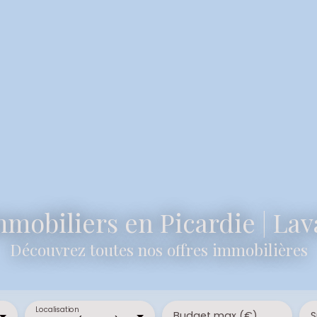
mobiliers en Picardie | La
Découvrez toutes nos offres immobilières
Localisation
Budget max (€)
S