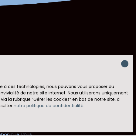
crivant à notre
ace à ces technologies, nous pouvons vous proposer du
vivialité de notre site internet. Nous utiliserons uniquement
00)
 la rubrique ″Gérer les cookies″ en bas de notre site, à
nsulter
notre politique de confidentialité
.
 RGPD. Si vous
éphonique, vous