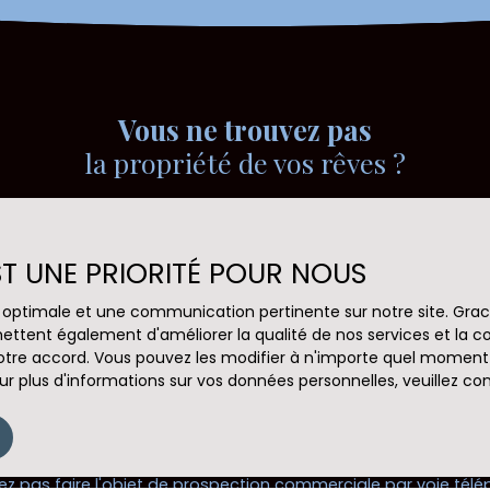
Vous ne trouvez pas
la propriété de vos rêves ?
s aucun bien correspondant à votre recherche en vous ins
EST UNE PRIORITÉ POUR NOUS
Nom
Email
ce optimale et une communication pertinente sur notre site. Gr
ettent également d'améliorer la qualité de nos services et la con
Type de bien
Localisation
Maison
Cachy (808
tre accord. Vous pouvez les modifier à n'importe quel moment via
r plus d'informations sur vos données personnelles, veuillez co
(€)
Surface min (m²)
Pièces min
le traitement de mes données personnelles conformément au
ez pas faire l'objet de prospection commerciale par voie tél