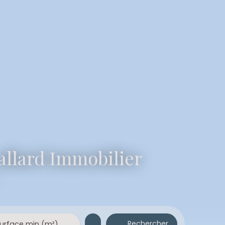
vallard Immobilier
Rechercher
urface min (m²)