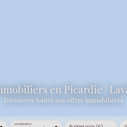
mobiliers en Picardie | La
Découvrez toutes nos offres immobilières
Localisation
Budget max (€)
S