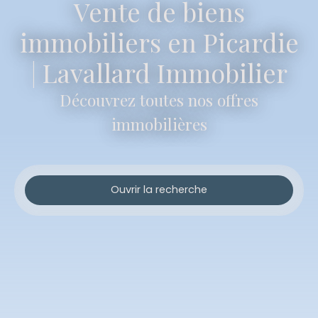
Vente de biens
immobiliers en Picardie
| Lavallard Immobilier
Découvrez toutes nos offres
immobilières
Ouvrir la recherche
Type d'offre
Vente
Type de bien
Maison
Localisation