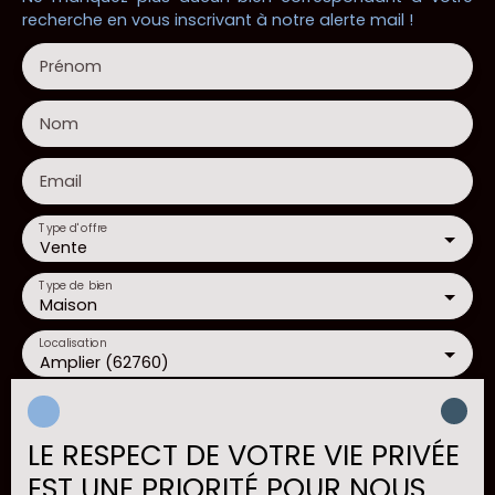
recherche en vous inscrivant à notre alerte mail !
Prénom
Nom
Email
Type d'offre
Vente
Type de bien
Maison
Localisation
Amplier (62760)
Budget max (€)
LE RESPECT DE VOTRE VIE PRIVÉE
Surface min (m²)
EST UNE PRIORITÉ POUR NOUS