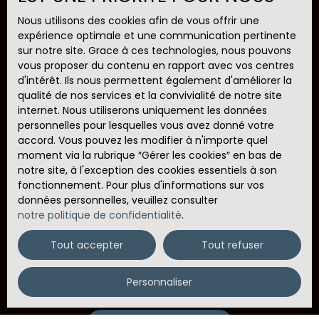
Pièces min
Nous utilisons des cookies afin de vous offrir une
expérience optimale et une communication pertinente
sur notre site. Grace à ces technologies, nous pouvons
J'accepte le traitement de mes données
vous proposer du contenu en rapport avec vos centres
personnelles conformément au RGPD. Si vous ne
d'intérêt. Ils nous permettent également d'améliorer la
souhaitez pas faire l'objet de prospection
qualité de nos services et la convivialité de notre site
commerciale par voie téléphonique, vous pouvez
internet. Nous utiliserons uniquement les données
vous inscrire gratuitement sur la liste d'opposition
personnelles pour lesquelles vous avez donné votre
au démarchage téléphonique, prévu par l'article
accord. Vous pouvez les modifier à n'importe quel
L223-1 du code de la consommation, sur le site
moment via la rubrique ″Gérer les cookies″ en bas de
Internet www.bloctel.gouv.fr ou par courrier
notre site, à l'exception des cookies essentiels à son
adressé à :
fonctionnement. Pour plus d'informations sur vos
données personnelles, veuillez consulter
Société Worldline, Service Bloctel, CS 61311, 41013
notre politique de confidentialité
.
BLOIS CEDEX.
Tout accepter
Tout refuser
Pour en savoir plus sur le traitement de vos
données personnelles, veuillez consulter notre
politique de confidentialité
.
Personnaliser