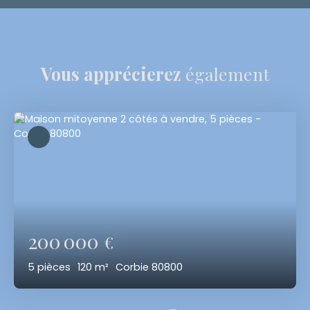
Vous apprécierez
également
200 000
€
5
pièces
120
m²
Corbie 80800