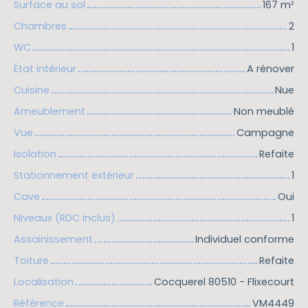
Surface au sol
167
m²
Chambres
2
WC
1
État intérieur
A rénover
Cuisine
Nue
Ameublement
Non meublé
Vue
Campagne
Isolation
Refaite
Stationnement extérieur
1
Cave
Oui
Niveaux (RDC inclus)
1
Assainissement
Individuel conforme
Toiture
Refaite
Localisation
Cocquerel 80510 - Flixecourt
Référence
VM4449