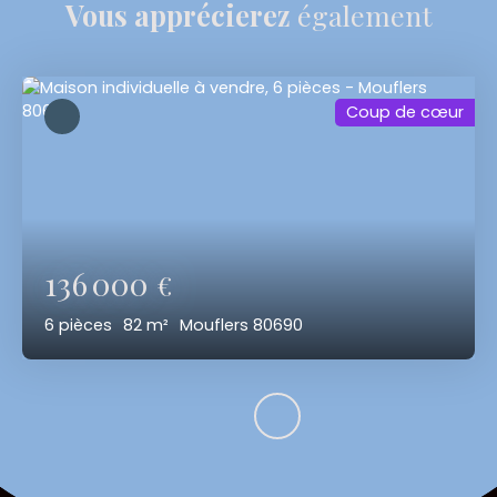
Vous apprécierez
également
Coup de cœur
136 000
€
6
pièces
82
m²
Mouflers 80690