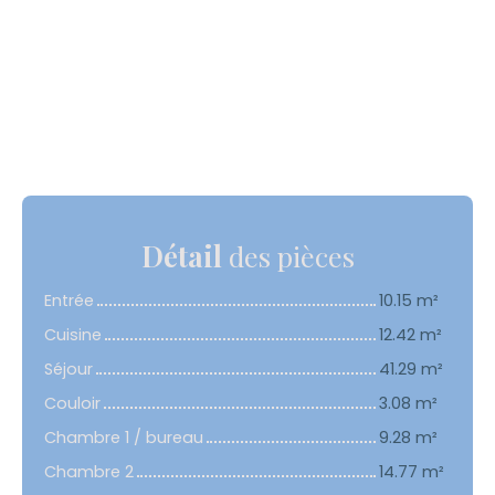
Détail
des pièces
Entrée
10.15 m²
Cuisine
12.42 m²
Séjour
41.29 m²
Couloir
3.08 m²
Chambre 1 / bureau
9.28 m²
Chambre 2
14.77 m²