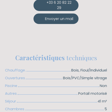
+33 6 20 82 22
29
Envoyer un mail
Caractéristiques
techniques
Chauffage
Bois, Fioul/Individuel
Ouvertures
Bois/PVC/Simple vitrage
Piscine
Non
Autres
Portail motorisé
Séjour
41
m²
Chambres
5