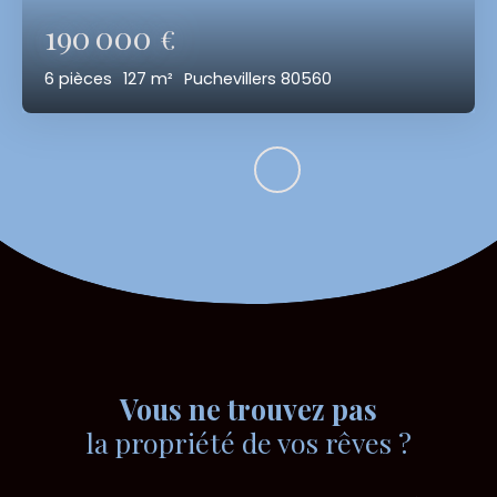
190 000
€
6
pièces
127
m²
Puchevillers 80560
Vous ne trouvez pas
la propriété de vos rêves ?