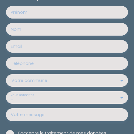
Prénom
Nom
Email
Téléphone
Votre commune
Vous souhaitez
-
Votre message
J'accepte le traitement de mes données