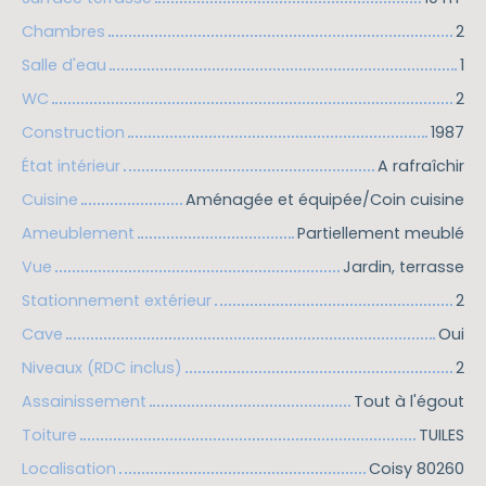
Chambres
2
Salle d'eau
1
WC
2
Construction
1987
État intérieur
A rafraîchir
Cuisine
Aménagée et équipée/Coin cuisine
Ameublement
Partiellement meublé
Vue
Jardin, terrasse
Stationnement extérieur
2
Cave
Oui
Niveaux (RDC inclus)
2
Assainissement
Tout à l'égout
Toiture
TUILES
Localisation
Coisy 80260