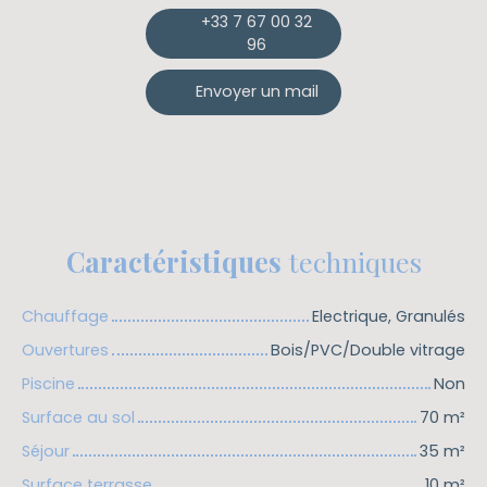
+33 7 67 00 32
96
Envoyer un mail
Caractéristiques
techniques
Chauffage
Electrique, Granulés
Ouvertures
Bois/PVC/Double vitrage
Piscine
Non
Surface au sol
70
m²
Séjour
35
m²
Surface terrasse
10
m²