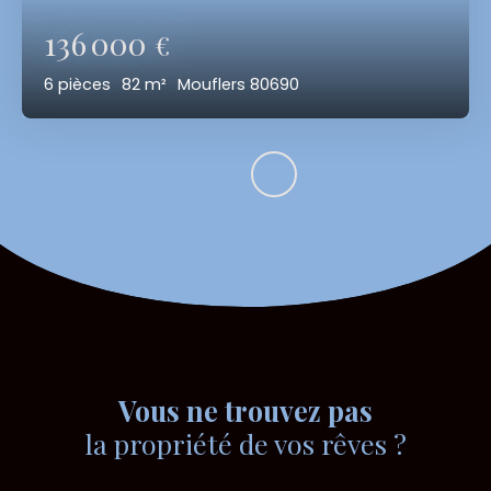
136 000
€
6
pièces
82
m²
Mouflers 80690
Vous ne trouvez pas
la propriété de vos rêves ?