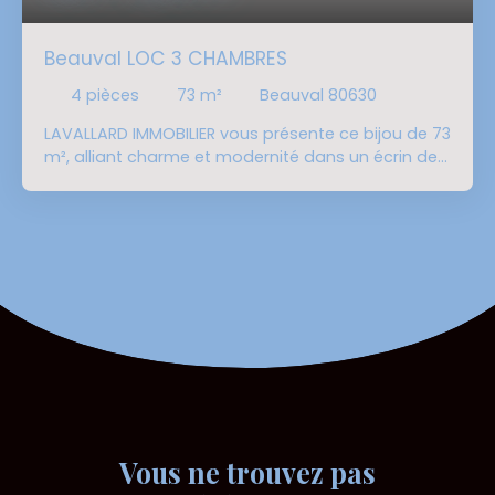
Beauval LOC 3 CHAMBRES
4
pièces
73
m²
Beauval 80630
LAVALLARD IMMOBILIER vous présente ce bijou de 73
m², alliant charme et modernité dans un écrin de
calme. Imaginez-vous franchir le seuil de
cet appartement, où chaque détail a été pensé
pour votre confort et votre bien-être. Cette perle
de 73 m², entièrement rénovée en 2025, est une
invitation à vivre dans un cadre à la fois
intemporel et résolument moderne. Garage de
40m² La cuisine ouverte sur le salon
crée une ambiance conviviale, idéale pour
recevoir famille et amis autour d’un repas ou d’un
verre. La salle d’eau, fonctionnelle et
raffinée, ainsi que les WC indépendants, ajoutent
une touche de praticité au quotidien. L’état
intérieur, excellente, témoigne d’un entretien
Vous ne trouvez pas
méticuleux et d’un amour du détail qui se ressent