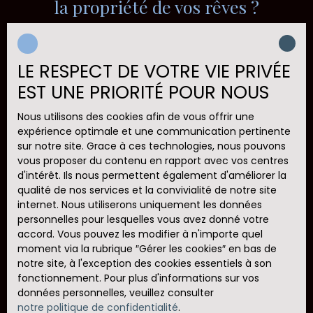
la propriété de vos rêves ?
à chaque pas. Cet appartement, non
meublée, vous offre une toile blanche pour
exprimer votre style. Que vous soyez adepte du
Ne manquez plus aucun bien correspondant à votre
minimalisme scandinave, du charme vintage ou
recherche en vous inscrivant à notre alerte mail !
d’un mélange éclectique, chaque recoin est une
LE RESPECT DE VOTRE VIE PRIVÉE
opportunité de créer un intérieur qui vous
EST UNE PRIORITÉ POUR NOUS
Prénom
ressemble. Les 2 places de stationnement
intérieur ajoutent une touche de praticité, vous
Nous utilisons des cookies afin de vous offrir une
garantissant tranquillité et sécurité. Un
Nom
expérience optimale et une communication pertinente
garage au rdc : cet espace supplémentaire,
sur notre site. Grace à ces technologies, nous pouvons
souvent sous-estimé, peut devenir un atelier, une
vous proposer du contenu en rapport avec vos centres
Email
salle de sport, une buanderie ou même un coin
d'intérêt. Ils nous permettent également d'améliorer la
détente. Son potentiel est illimité, à vous
qualité de nos services et la convivialité de notre site
Type d'offre
d’imaginer ! Imaginez les matins où vous sirotez
Location
internet. Nous utiliserons uniquement les données
votre café en regardant la vie s’animer dans la
personnelles pour lesquelles vous avez donné votre
rue, ou les soirées d’hiver où vous vous blottissez
Type de bien
accord. Vous pouvez les modifier à n'importe quel
Maison
dans votre salon douillet après une journée bien
moment via la rubrique ″Gérer les cookies″ en bas de
remplie. À moins de 10 minutes à pied, retrouvez
notre site, à l'exception des cookies essentiels à son
plusieurs commerces de proximité (boulangerie,
Localisation
fonctionnement. Pour plus d'informations sur vos
épicerie, pharmacie) ainsi qu’un arrêt de transport
données personnelles, veuillez consulter
en commun pour vos déplacements quotidiens.
notre politique de confidentialité
.
Loyer max (€/mois)