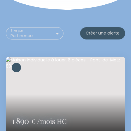
Trier par
Créer une alerte
Pertinence
1 890
€ /mois HC