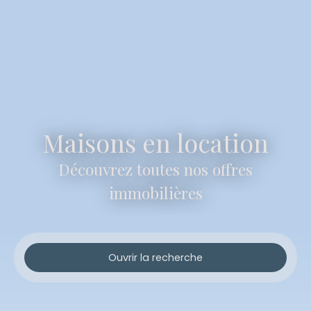
Maisons en location
Découvrez toutes nos offres
immobilières
Ouvrir la recherche
Type d'offre